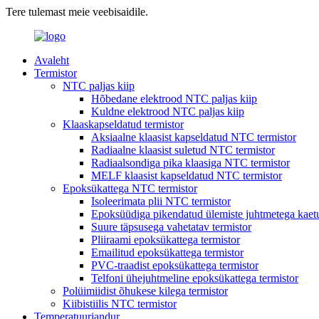
Tere tulemast meie veebisaidile.
Avaleht
Termistor
NTC paljas kiip
Hõbedane elektrood NTC paljas kiip
Kuldne elektrood NTC paljas kiip
Klaaskapseldatud termistor
Aksiaalne klaasist kapseldatud NTC termistor
Radiaalne klaasist suletud NTC termistor
Radiaalsondiga pika klaasiga NTC termistor
MELF klaasist kapseldatud NTC termistor
Epoksükattega NTC termistor
Isoleerimata plii NTC termistor
Epoksüüdiga pikendatud ülemiste juhtmetega kaetu
Suure täpsusega vahetatav termistor
Pliiraami epoksükattega termistor
Emailitud epoksükattega termistor
PVC-traadist epoksükattega termistor
Telfoni ühejuhtmeline epoksükattega termistor
Polüimiidist õhukese kilega termistor
Kiibistiilis NTC termistor
Temperatuuriandur