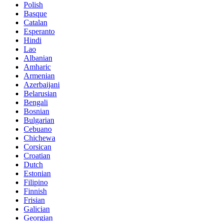
Polish
Basque
Catalan
Esperanto
Hindi
Lao
Albanian
Amharic
Armenian
Azerbaijani
Belarusian
Bengali
Bosnian
Bulgarian
Cebuano
Chichewa
Corsican
Croatian
Dutch
Estonian
Filipino
Finnish
Frisian
Galician
Georgian