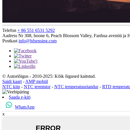
Telefon
+ 86 551 6531 5292
Aadress
Nr 308, hoone 6, Peach Blossom Valley, Fanhua avenüü ja He
Postkast
info@hfsensing.com
© Autoriõigus - 2010-2025: Kõik õigused kaitstud.
Saidi kaart
-
AMP mobiil
NTC kiip
-
NTC termistor
-
NTC temperatuuriandur
-
RTD temperatu
Saada e-kiri
WhatsApp
x