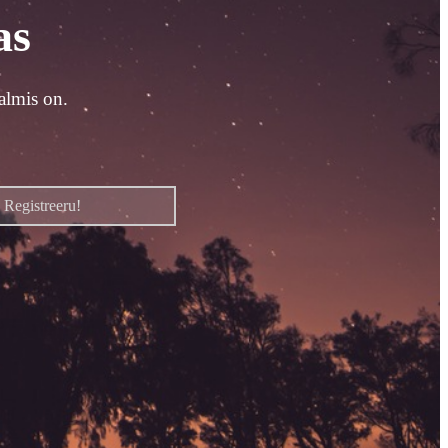
as
almis on.
Registreeru!