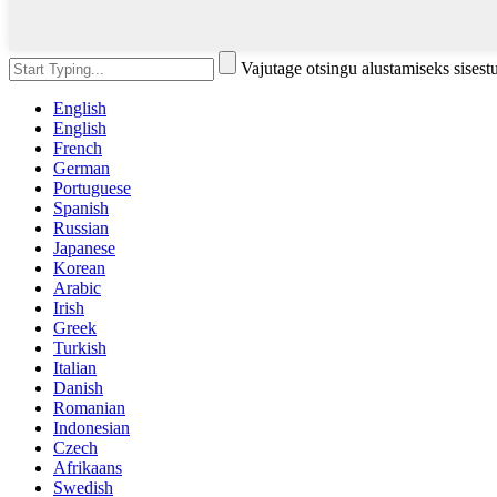
Vajutage otsingu alustamiseks sises
English
English
French
German
Portuguese
Spanish
Russian
Japanese
Korean
Arabic
Irish
Greek
Turkish
Italian
Danish
Romanian
Indonesian
Czech
Afrikaans
Swedish