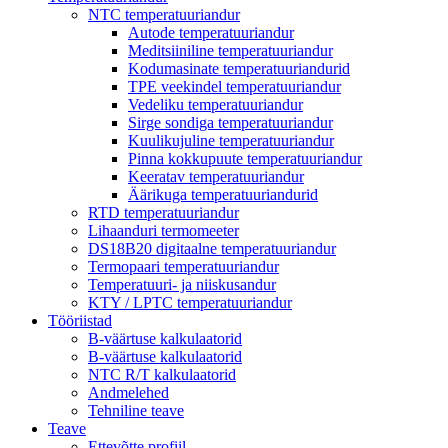
NTC temperatuuriandur
Autode temperatuuriandur
Meditsiiniline temperatuuriandur
Kodumasinate temperatuuriandurid
TPE veekindel temperatuuriandur
Vedeliku temperatuuriandur
Sirge sondiga temperatuuriandur
Kuulikujuline temperatuuriandur
Pinna kokkupuute temperatuuriandur
Keeratav temperatuuriandur
Äärikuga temperatuuriandurid
RTD temperatuuriandur
Lihaanduri termomeeter
DS18B20 digitaalne temperatuuriandur
Termopaari temperatuuriandur
Temperatuuri- ja niiskusandur
KTY / LPTC temperatuuriandur
Tööriistad
B-väärtuse kalkulaatorid
B-väärtuse kalkulaatorid
NTC R/T kalkulaatorid
Andmelehed
Tehniline teave
Teave
Ettevõtte profiil