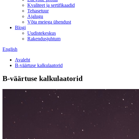
Kvaliteet ja sertifikaadid
Tehasetuur
Ajalugu
Võta meiega ühendust
Blogi
Uudistekeskus
Rakendusjuhtum
English
Avaleht
B-väärtuse kalkulaatorid
B-väärtuse kalkulaatorid