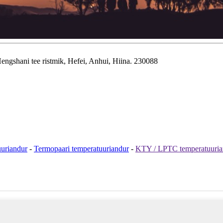
ngshani tee ristmik, Hefei, Anhui, Hiina. 230088
uriandur
-
Termopaari temperatuuriandur
-
KTY / LPTC temperatuuria