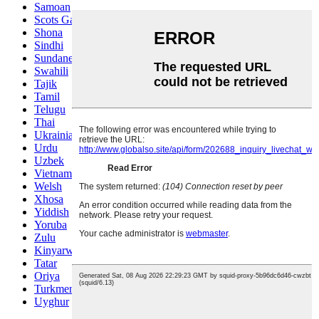
Samoan
Scots Gaelic
Shona
Sindhi
Sundanese
Swahili
Tajik
Tamil
Telugu
Thai
Ukrainian
Urdu
Uzbek
Vietnamese
Welsh
Xhosa
Yiddish
Yoruba
Zulu
Kinyarwanda
Tatar
Oriya
Turkmen
Uyghur