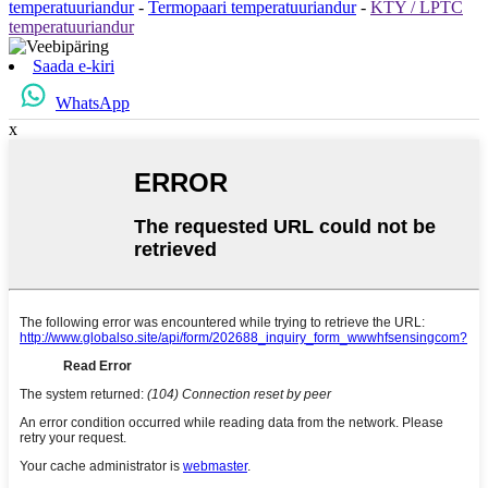
temperatuuriandur
-
Termopaari temperatuuriandur
-
KTY / LPTC
temperatuuriandur
Saada e-kiri
WhatsApp
x