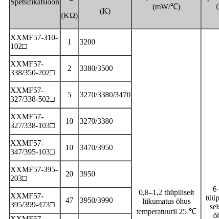
Spetsifikatsioon
(
(mW/℃)
(K)
(KΩ)
XXMF57-310-
1
3200
102□
XXMF57-
2
3380/3500
338/350-202□
XXMF57-
5
3270/3380/3470
327/338-502□
XXMF57-
10
3270/3380
327/338-103□
XXMF57-
10
3470/3950
347/395-103□
XXMF57-395-
20
3950
203□
6
0,8–1,2 tüüpiliselt
XXMF57-
tüüp
47
3950/3990
liikumatus õhus
395/399-473□
sei
temperatuuril 25 ℃
õ
XXMF57-