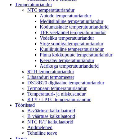
Temperatuuriandur
NTC temperatuuriandur
Autode temperatuuriandur
Meditsiiniline temperatuuriandur
Kodumasinate temperatuuriandurid
TPE veekindel temperatuuriandur
Vedeliku temperatuuriandur
Sirge sondiga temperatuuriandur
Kuulikujuline temperatuuriandur
Pinna kokkupuute temperatuuriandur
Keeratav temperatuuriandur
Äärikuga temperatuuriandurid
RTD temperatuuriandur
Lihaanduri termomeeter
DS18B20 digitaalne temperatuuriandur
Termopaari temperatuuriandur
Temperatuuri- ja niiskusandur
KTY / LPTC temperatuuriandur
Tööriistad
B-väärtuse kalkulaatorid
B-väärtuse kalkulaatorid
NTC R/T kalkulaatorid
Andmelehed
Tehniline teave
Teave