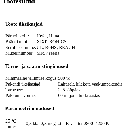
Tootesildid
Toote üksikasjad
Päritolukoht:
Hefei, Hiina
Brändi nimi:
XIXITRONICS
Sertifitseerimine:
UL, RoHS, REACH
Mudelinumber:
MF57 seeria
Tarne- ja saatmistingimused
Minimaalne tellimuse kogus:
500 tk
Pakendi üksikasjad:
Lahtiselt, kilekotti vaakumpakendis
Tarneaeg:
2–5 tööpäeva
Pakkumisvõime:
60 miljonit tükki aastas
Parameetri omadused
25 ℃
0,3 kΩ–2,3 megaΩ
B-väärtus
2800–4200 K
juures: