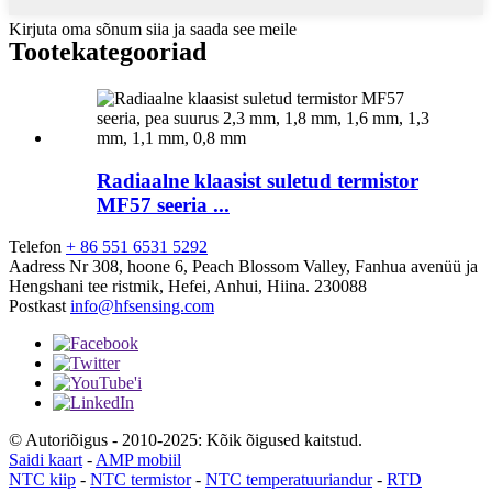
Kirjuta oma sõnum siia ja saada see meile
Tootekategooriad
Radiaalne klaasist suletud termistor
MF57 seeria ...
Telefon
+ 86 551 6531 5292
Aadress
Nr 308, hoone 6, Peach Blossom Valley, Fanhua avenüü ja
Hengshani tee ristmik, Hefei, Anhui, Hiina. 230088
Postkast
info@hfsensing.com
© Autoriõigus - 2010-2025: Kõik õigused kaitstud.
Saidi kaart
-
AMP mobiil
NTC kiip
-
NTC termistor
-
NTC temperatuuriandur
-
RTD