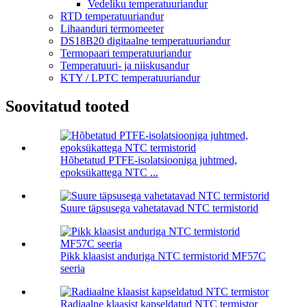
Vedeliku temperatuuriandur
RTD temperatuuriandur
Lihaanduri termomeeter
DS18B20 digitaalne temperatuuriandur
Termopaari temperatuuriandur
Temperatuuri- ja niiskusandur
KTY / LPTC temperatuuriandur
Soovitatud tooted
Hõbetatud PTFE-isolatsiooniga juhtmed,
epoksükattega NTC ...
Suure täpsusega vahetatavad NTC termistorid
Pikk klaasist anduriga NTC termistorid MF57C
seeria
Radiaalne klaasist kapseldatud NTC termistor