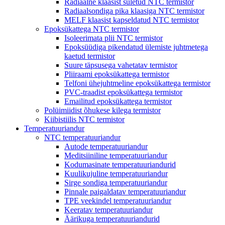
Radiaalne klaasist suletud NTC termistor
Radiaalsondiga pika klaasiga NTC termistor
MELF klaasist kapseldatud NTC termistor
Epoksükattega NTC termistor
Isoleerimata plii NTC termistor
Epoksüüdiga pikendatud ülemiste juhtmetega
kaetud termistor
Suure täpsusega vahetatav termistor
Pliiraami epoksükattega termistor
Telfoni ühejuhtmeline epoksükattega termistor
PVC-traadist epoksükattega termistor
Emailitud epoksükattega termistor
Polüimiidist õhukese kilega termistor
Kiibistiilis NTC termistor
Temperatuuriandur
NTC temperatuuriandur
Autode temperatuuriandur
Meditsiiniline temperatuuriandur
Kodumasinate temperatuuriandurid
Kuulikujuline temperatuuriandur
Sirge sondiga temperatuuriandur
Pinnale paigaldatav temperatuuriandur
TPE veekindel temperatuuriandur
Keeratav temperatuuriandur
Äärikuga temperatuuriandurid