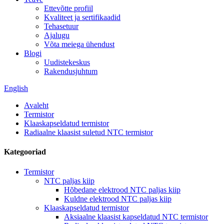
Ettevõtte profiil
Kvaliteet ja sertifikaadid
Tehasetuur
Ajalugu
Võta meiega ühendust
Blogi
Uudistekeskus
Rakendusjuhtum
English
Avaleht
Termistor
Klaaskapseldatud termistor
Radiaalne klaasist suletud NTC termistor
Kategooriad
Termistor
NTC paljas kiip
Hõbedane elektrood NTC paljas kiip
Kuldne elektrood NTC paljas kiip
Klaaskapseldatud termistor
Aksiaalne klaasist kapseldatud NTC termistor