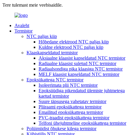
Tere tulemast meie veebisaidile.
Avaleht
Termistor
NTC paljas kiip
Hõbedane elektrood NTC paljas kiip
Kuldne elektrood NTC paljas kiip
Klaaskapseldatud termistor
Aksiaalne klaasist kapseldatud NTC termistor
Radiaalne klaasist suletud NTC termistor
Radiaalsondiga pika klaasiga NTC termistor
MELF klaasist kapseldatud NTC termistor
Epoksükattega NTC termistor
Isoleerimata plii NTC termistor
Epoksüüdiga pikendatud ülemiste juhtmetega
kaetud termistor
Suure täpsusega vahetatav termistor
Pliiraami epoksükattega termistor
Emailitud epoksükattega termistor
PVC-traadist epoksükattega termistor
Telfoni ühejuhtmeline epoksükattega termistor
Polüimiidist õhukese kilega termistor
Kiibistiilis NTC termistor