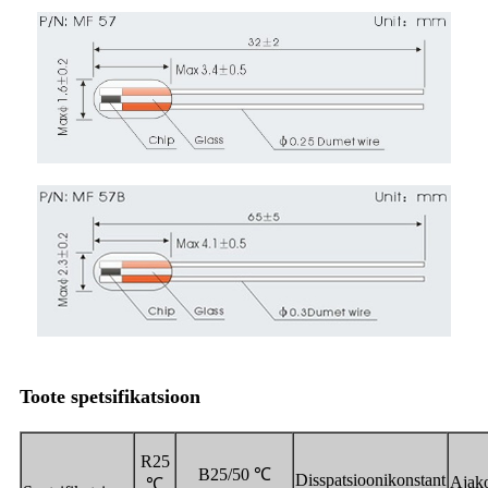
Toote spetsifikatsioon
R25
B25/50 ℃
Disspatsioonikonstant
Ajako
℃