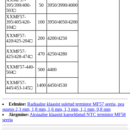
395/399/400-
50
3950/3990/4000
503□
XXMF57-
395/405/420-
100
3950/4050/4200
104□
XXMF57-
200
4200/4250
420/425-204□
XXMF57-
470
4250/4280
425/428-474□
XXMF57-440-
500
4400
504□
XXMF57-
1400
4450/4530
445/453-145□
Eelmine:
Radiaalne klaasist suletud termistor MF57 seeria, pea
suurus 2,3 mm, 1,8 mm, 1,6 mm, 1,3 mm, 1,1 mm, 0,8 mm
Järgmine:
Aksiaalne klaasist kapseldatud NTC termistor MF58
seeria