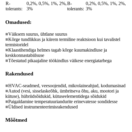
R-
0,2%, 0,5%, 1%, 2%,
B-
0,2%, 0,5%, 1%, 2%,
tolerants:
3%
tolerants:
3%
Omadused:
■
Väiksem suurus, ühtlane suurus
■
Kõrge tundlikkus ja kiirem termiline reaktsioon kui tavalistel
termistoridel
■
Klaastihendiga helmes tagab kõrge kuumakindluse ja
keskkonnastabiilsuse
■
Tõestatud pikaajaline töökindlus väikese energiatarbega
Rakendused
■
HVAC-seadmed, veesoojendid, mikrolaineahjud, kodumasinad
■
Autod (vesi, sisselaskeõhk, ümbritseva õhu, aku, mootori ja
kütuse), hübriidsõidukid, kütuseelementidega sõidukid
■
Paigaldamine temperatuuriandurite erinevatesse sondidesse
■
Üldised instrumenteerimisrakendused
Mõõtmed